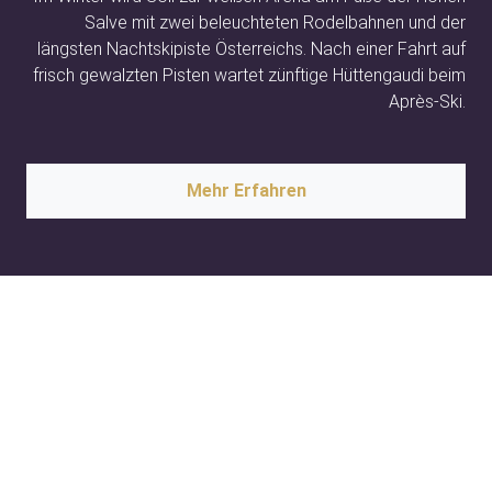
Salve mit zwei beleuchteten Rodelbahnen und der
längsten Nachtskipiste Österreichs. Nach einer Fahrt auf
frisch gewalzten Pisten wartet zünftige Hüttengaudi beim
Après-Ski.
Mehr Erfahren